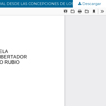
Descargar
FUNDAMENTOS EPISTEMOLÓGICOS PARA EL FORTALECIMIENTO DE LA DIDÁCTICA DE LA EDUCACIÓN SEXUAL DESDE LAS CONCEPCIONES DE LOS ACTORES EDUCATIVOS