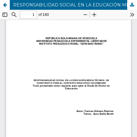
RESPONSABILIDAD SOCIAL EN LA EDUCACIÓN MEDIA TÉCNICA: UN CONSTRUCTO PARA EL CONTEXTO EDUCATIVO COLOMBIANO.