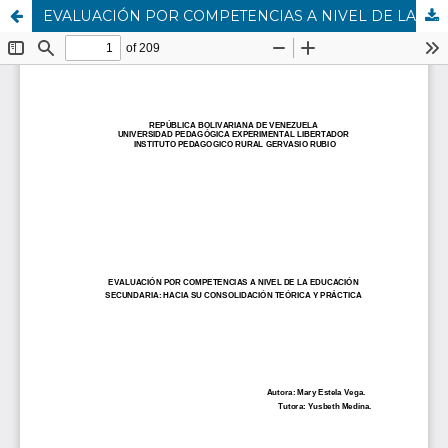
EVALUACIÓN POR COMPETENCIAS A NIVEL DE LA EDUCACIÓN SECUNDARIA: HACIA SU CONSOLIDACIÓN TEÓRICA Y PRÁCTICA