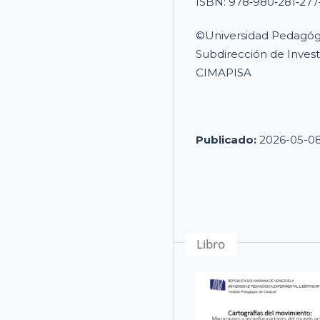
ISBN: 978‐980‐281‐277
©Universidad Pedagógi
Subdirección de Invest
CIMAPISA
Publicado:
2026-05-0
Libro