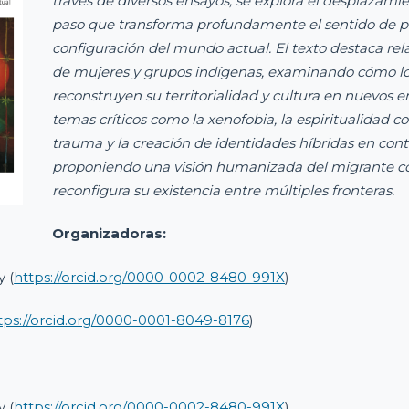
través de diversos ensayos, se explora el desplazami
paso que transforma profundamente el sentido de pe
configuración del mundo actual. El texto destaca relat
de mujeres y grupos indígenas, examinando cómo l
reconstruyen su territorialidad y cultura en nuevos 
temas críticos como la xenofobia, la espiritualidad c
trauma y la creación de identidades híbridas en conte
proponiendo una visión humanizada del migrante c
reconfigura su existencia entre múltiples fronteras.
Organizadoras:
 (
https://orcid.org/0000-0002-8480-991X
)
tps://orcid.org/0000-0001-8049-8176
)
 (
https://orcid.org/0000-0002-8480-991X
)