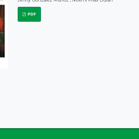
Jenny González Muñoz , Noemí Frías Durán
PDF