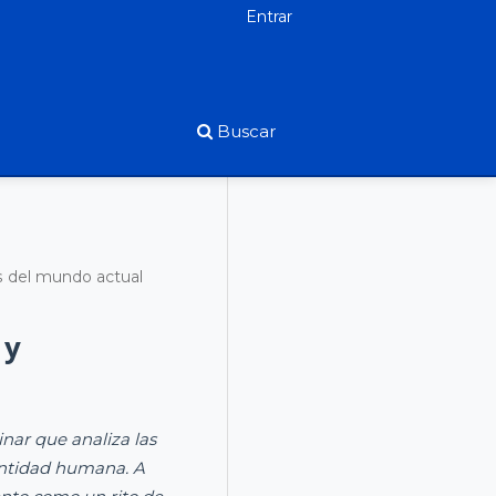
Entrar
Buscar
s del mundo actual
 y
nar que analiza las
entidad humana. A