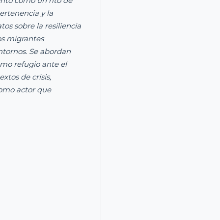
ento como un rito de
rtenencia y la
os sobre la resiliencia
os migrantes
entornos. Se abordan
omo refugio ante el
xtos de crisis,
omo actor que