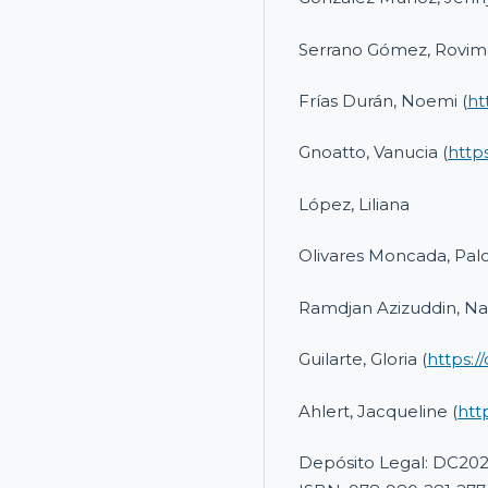
Serrano Gómez, Rovima
Frías Durán, Noemi (
ht
Gnoatto, Vanucia (
http
López, Liliana
Olivares Moncada, Palo
Ramdjan Azizuddin, Na
Guilarte, Gloria (
https:/
Ahlert, Jacqueline (
htt
Depósito Legal: DC20